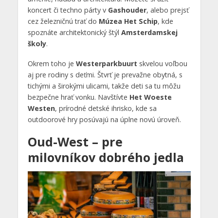
koncert či techno párty v
Gashouder
, alebo prejsť
cez železničnú trať do
Múzea Het Schip
, kde
spoznáte architektonický štýl
Amsterdamskej
školy
.
Okrem toho je
Westerparkbuurt
skvelou voľbou
aj pre rodiny s deťmi. Štvrť je prevažne obytná, s
tichými a širokými ulicami, takže deti sa tu môžu
bezpečne hrať vonku. Navštívte
Het Woeste
Westen
, prírodné detské ihrisko, kde sa
outdoorové hry posúvajú na úplne novú úroveň.
Oud-West – pre
milovníkov dobrého jedla