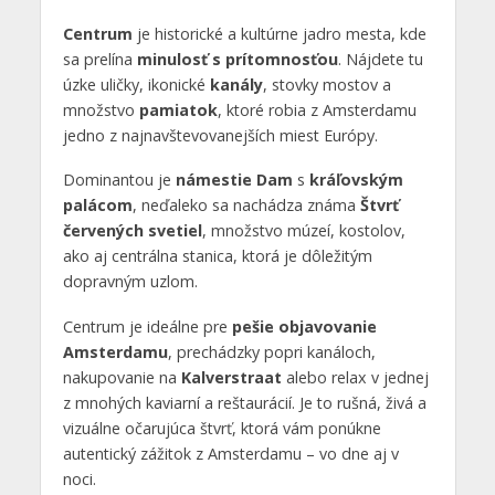
Centrum
je historické a kultúrne jadro mesta, kde
sa prelína
minulosť s prítomnosťou
. Nájdete tu
úzke uličky, ikonické
kanály
, stovky mostov a
množstvo
pamiatok
, ktoré robia z Amsterdamu
jedno z najnavštevovanejších miest Európy.
Dominantou je
námestie Dam
s
kráľovským
palácom
, neďaleko sa nachádza známa
Štvrť
červených svetiel
, množstvo múzeí, kostolov,
ako aj centrálna stanica, ktorá je dôležitým
dopravným uzlom.
Centrum je ideálne pre
pešie objavovanie
Amsterdamu
, prechádzky popri kanáloch,
nakupovanie na
Kalverstraat
alebo relax v jednej
z mnohých kaviarní a reštaurácií. Je to rušná, živá a
vizuálne očarujúca štvrť, ktorá vám ponúkne
autentický zážitok z Amsterdamu – vo dne aj v
noci.