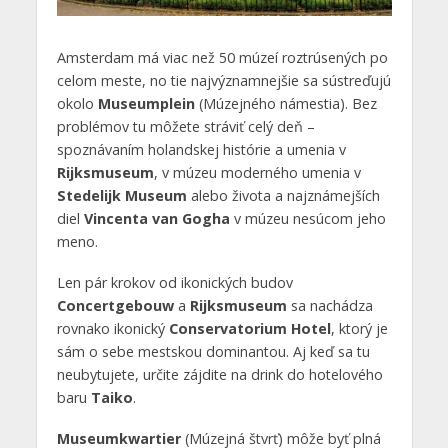
Amsterdam má viac než 50 múzeí roztrúsených po
celom meste, no tie najvýznamnejšie sa sústreďujú
okolo
Museumplein
(Múzejného námestia). Bez
problémov tu môžete stráviť celý deň –
spoznávaním holandskej histórie a umenia v
Rijksmuseum
, v múzeu moderného umenia v
Stedelijk Museum
alebo života a najznámejších
diel
Vincenta van Gogha
v múzeu nesúcom jeho
meno.
Len pár krokov od ikonických budov
Concertgebouw
a
Rijksmuseum
sa nachádza
rovnako ikonický
Conservatorium Hotel
, ktorý je
sám o sebe mestskou dominantou. Aj keď sa tu
neubytujete, určite zájdite na drink do hotelového
baru
Taiko
.
Museumkwartier
(Múzejná štvrť) môže byť plná