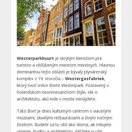
Westerparkbuurt
je skrytým klenotom pre
turistov a obľúbeným miestom miestnych. Hlavnou
dominantou tejto oblasti je bývalý plynárenský
komplex z 19. storočia –
Westergasfabriek
,
ktorý tvorí srdce štvrte Westerpark. Postavený v
holandskom neorenesančnom štýle, ide o
architektúru, akú inde v meste nenájdete.
Táto štvrť je dnes kultúrnym centrom s viacerými
múzeami, skvelými reštauráciami a živým nočným
životom. Budete sa tu cítiť ako doma, ak milujete
umenie, hudbu a architektúru. Môžete si užiť