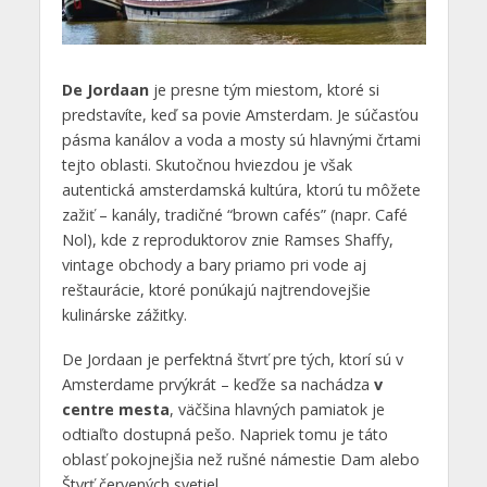
De Jordaan
je presne tým miestom, ktoré si
predstavíte, keď sa povie Amsterdam. Je súčasťou
pásma kanálov a voda a mosty sú hlavnými črtami
tejto oblasti. Skutočnou hviezdou je však
autentická amsterdamská kultúra, ktorú tu môžete
zažiť – kanály, tradičné “brown cafés” (napr. Café
Nol), kde z reproduktorov znie Ramses Shaffy,
vintage obchody a bary priamo pri vode aj
reštaurácie, ktoré ponúkajú najtrendovejšie
kulinárske zážitky.
De Jordaan je perfektná štvrť pre tých, ktorí sú v
Amsterdame prvýkrát – keďže sa nachádza
v
centre mesta
, väčšina hlavných pamiatok je
odtiaľto dostupná pešo. Napriek tomu je táto
oblasť pokojnejšia než rušné námestie Dam alebo
Štvrť červených svetiel.