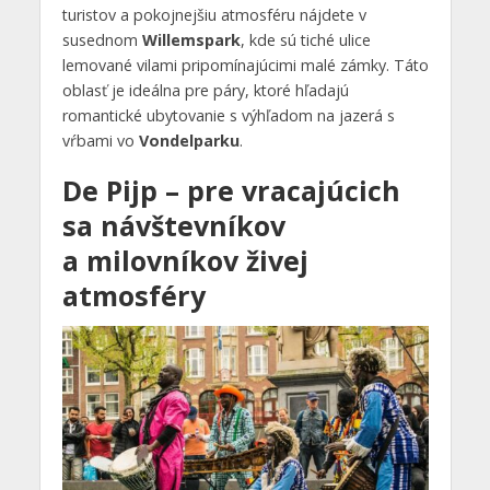
turistov a pokojnejšiu atmosféru nájdete v
susednom
Willemspark
, kde sú tiché ulice
lemované vilami pripomínajúcimi malé zámky. Táto
oblasť je ideálna pre páry, ktoré hľadajú
romantické ubytovanie s výhľadom na jazerá s
vŕbami vo
Vondelparku
.
De Pijp – pre vracajúcich
sa návštevníkov
a milovníkov živej
atmosféry