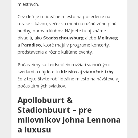
miestnych.
Cez deň je to ideálne miesto na posedenie na
terase s kávou, večer sa mení na rušnú zónu plnú
hudby, barov a klubov. Nájdete tu aj známe
divadlá, ako
Stadsschouwburg
alebo
Melkweg
a
Paradiso
, ktoré majú v programe koncerty,
predstavenia a rôzne kultúrne eventy.
Počas zimy sa Leidseplein rozžiari vianočnými
svetlami a nájdete tu
klzisko
aj
vianočné trhy
,
čo z tejto štvrte robí ideálne miesto na návštevu aj
počas zimných sviatkov.
Apollobuurt &
Stadionbuurt – pre
milovníkov Johna Lennona
a luxusu