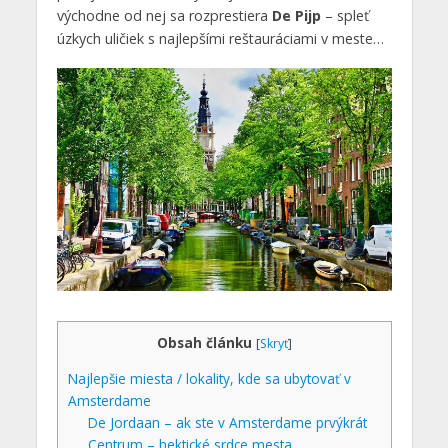
východne od nej sa rozprestiera
De Pijp
– spleť
úzkych uličiek s najlepšími reštauráciami v meste…
Obsah článku
[
Skryť
]
Najlepšie miesta / lokality, kde sa ubytovať v
Amsterdame
De Jordaan – ak ste v Amsterdame prvýkrát
Centrum – hektické srdce mesta