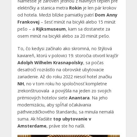
Námestie je zároveň jednou z hlavných tepien pre
električky a stanica metra
Rokin
je len pár krokov
od hotela. Medzi blízke pamiatky patrí
Dom Anny
Frankovej
– šesť minút na bicykli alebo 15 minút
pešo – a
Rijksmuseum
, kam sa dostanete za
osem minút na bicykli alebo za 20 minút pešo.
To, čo kedysi začínalo ako skromná, no štýlová
kaviareň, ktorú v polovici 19. storočia otvoril krajčír
Adolph Wilhelm Krasnapolsky
, sa počas
desaťročí rozrástlo na obrovské ubytovacie
zariadenie. Až do roku 2022 niesol hotel značku
NH
, no v tom roku ho spoločnosť kompletne
zrekonštruovala a povýšila na jeden zo svojich
prémiových hotelov siete
Anantara
. Na jeho
modernizáciu, aby spĺňal očakávania
päťhviezdičkového štandardu, sa minula nemalá
suma. Ak hľadáte
top ubytovanie v
Amsterdame
, práve ste ho našli.