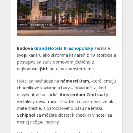
zdroj: booking.com
Budova
Grand Hotela Krasnopolsky
začínala
svoju kariéru ako skromná kaviareň z 19. storočia a
postupne sa stala domovom jedného z
najhonosnejších hotelov v Amsterdame.
Hotel sa nachádza na
námestí Dam
, ktoré lemujú
chodníkové kaviarne a bary – pôvabné, aj keď
nevyhnutne turistické.
Amsterdam Centraal
je
vzdialený deväť minút chôdze, čo znamená, že ak
máte šťastie, z batožinového pásu na letisku
Schiphol
sa môžete dostať k check-in v hoteli za
menej než pol hodiny.