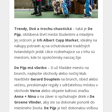
Trendy, živá a trochu chaotická
– taká je
De
Pijp
, obľúbená štvrť medzi študentmi a mladými.
Jej srdcom je
trh Albert Cuyp Market
, ideálny na
nákupy potravín aj na ochutnávanie tradičných
holandských jedál. Ulice rozbiehajúce sa z trhu sú
miestom, kde to spoločensky naozaj žije.
De Pijp má všetko
– či už hľadáte miesto na
brunch, najlepšie obchody alebo nočný klub.
Navštívte
Gerard Douplein
na brunch, obed alebo
večeru, preskúmajte regály s udržateľnou módou v
obchode
Verse
alebo objavte kultovú značku
Anna + Nina
a na záver si vychutnajte drink v
De
Groene Vlinder
, aby ste sa dokonale ponorili do
miestneho života.
De Pijp
je tiež dokonalou voľbou