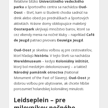
Relatívne blízko
Univerzitného vedeckého
parku
a športového centra sa nachádza
Oud-
Oost
– štvrť, kam si študenti chodia sadnúť na
drink alebo obed po prednáškach a športových
aktivitách. Krásne domy obklopujúce malebný
Oosterpark
ukrývajú množstvo barov, ktoré sa
cez víkendy menia na nočné kluby – napríklad
Café
de Jeugd
patriaci pivovaru
Eeuwige Jeugd
.
Oud-Oost
je skvelou voľbou aj pre cestovateľov,
ktorí hľadajú
históriu
. V tejto štvrti sa nachádza
Wereldmuseum
– kedysi
Koloniálny inštitút
,
ktorý bol medzitým dekolonizovaný – a taktiež
Národný pamätník otroctva
(National
Monument of the Past of Slavery).
Oud-Oost
je
dobrou voľbou pre ubytovanie, ak chcete hlbšie
porozumieť holandskej koloniálnej minulosti.
Leidseplein – pre
milovníkov nočného