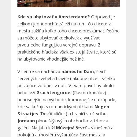
Kde sa ubytovať v Amsterdame?
Odpoveď je
celkom jednoduchá: záleží na tom, čo chcete z
mesta zažiť a koľko toho chcete preskúmať. Reálne
sa môžete ubytovať kdekoľvek a využívať
prvotriedne fungujúcu verejnú dopravu. Z
praktického hľadiska však existujú štvrte, ktoré sú
na ubytovanie vhodnejšie než iné.
V centre sa nachádza
námestie Dam
, štvrť
červených svetiel a hlavné nákupné ulice – všetko
pulzujúce vo dne i v noci. V tvare pavučiny okolo
neho leží
Grachtengordel
(Pásmo kanálov) –
honosnejšie na východe, komornejšie na západe,
kde sa križuje s romantickými uličkami
Negen
Straatjes
(Deväť uličiek) a hraničí so štvrťou
Jordaan
plnou štýlových obchodíkov, trhov a
galérií. Na juhu leží
Múzejná štvrť
– vznešená a
pokojnú atmosféru vyžarujúca časť mesta a