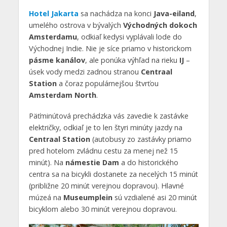
Hotel Jakarta
sa nachádza na konci
Java-eiland
,
umelého ostrova v bývalých
Východných dokoch
Amsterdamu
, odkiaľ kedysi vyplávali lode do
Východnej Indie. Nie je síce priamo v historickom
pásme kanálov
, ale ponúka výhľad na rieku
IJ
–
úsek vody medzi zadnou stranou
Centraal
Station
a čoraz populárnejšou štvrťou
Amsterdam North
.
Päťminútová prechádzka vás zavedie k zastávke
električky, odkiaľ je to len štyri minúty jazdy na
Centraal Station
(autobusy zo zastávky priamo
pred hotelom zvládnu cestu za menej než 15
minút). Na
námestie Dam
a do historického
centra sa na bicykli dostanete za necelých 15 minút
(približne 20 minút verejnou dopravou). Hlavné
múzeá na
Museumplein
sú vzdialené asi 20 minút
bicyklom alebo 30 minút verejnou dopravou.