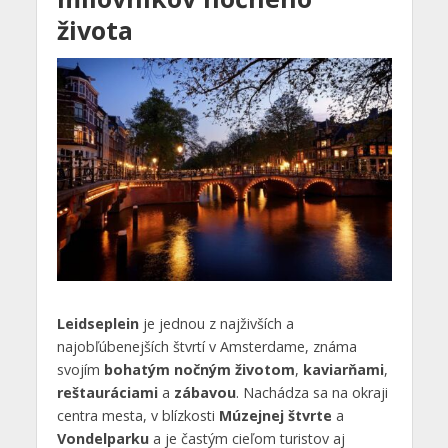
života
Leidseplein
je jednou z najživších a
najobľúbenejších štvrtí v Amsterdame, známa
svojím
bohatým nočným životom
,
kaviarňami
,
reštauráciami
a
zábavou
. Nachádza sa na okraji
centra mesta, v blízkosti
Múzejnej štvrte
a
Vondelparku
a je častým cieľom turistov aj