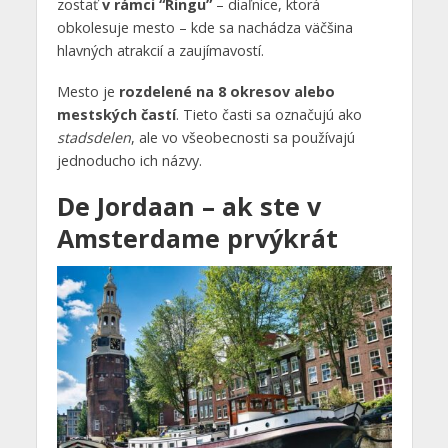
zostať
v rámci “Ringu”
– diaľnice, ktorá
obkolesuje mesto – kde sa nachádza väčšina
hlavných atrakcií a zaujímavostí.
Mesto je
rozdelené na 8 okresov alebo
mestských častí
. Tieto časti sa označujú ako
stadsdelen
, ale vo všeobecnosti sa používajú
jednoducho ich názvy.
De Jordaan – ak ste v
Amsterdame prvýkrát