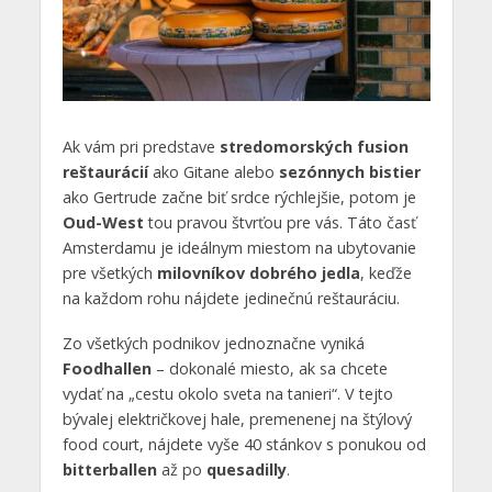
Ak vám pri predstave
stredomorských fusion
reštaurácií
ako Gitane alebo
sezónnych bistier
ako Gertrude začne biť srdce rýchlejšie, potom je
Oud-West
tou pravou štvrťou pre vás. Táto časť
Amsterdamu je ideálnym miestom na ubytovanie
pre všetkých
milovníkov dobrého jedla
, keďže
na každom rohu nájdete jedinečnú reštauráciu.
Zo všetkých podnikov jednoznačne vyniká
Foodhallen
– dokonalé miesto, ak sa chcete
vydať na „cestu okolo sveta na tanieri“. V tejto
bývalej električkovej hale, premenenej na štýlový
food court, nájdete vyše 40 stánkov s ponukou od
bitterballen
až po
quesadilly
.