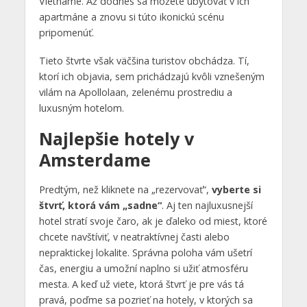
Vietname. Až dodnes sa môžete ubytovať v ich
apartmáne a znovu si túto ikonickú scénu
pripomenúť.
Tieto štvrte však väčšina turistov obchádza. Tí,
ktorí ich objavia, sem prichádzajú kvôli vznešeným
vilám na Apollolaan, zelenému prostrediu a
luxusným hotelom.
Najlepšie hotely v
Amsterdame
Predtým, než kliknete na „rezervovať“,
vyberte si
štvrť, ktorá vám „sadne“
. Aj ten najluxusnejší
hotel stratí svoje čaro, ak je ďaleko od miest, ktoré
chcete navštíviť, v neatraktívnej časti alebo
nepraktickej lokalite. Správna poloha vám ušetrí
čas, energiu a umožní naplno si užiť atmosféru
mesta. A keď už viete, ktorá štvrť je pre vás tá
pravá, poďme sa pozrieť na hotely, v ktorých sa