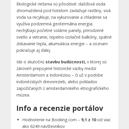
Ekologické riešenia sú pôsobivé: dažďová voda
zhromaždená pod hotelom zavlažuje rastliny, sivá
voda sa recykluje, na vykurovanie a chladenie sa
využíva podzemná geotermálna energia;
nechýbajú početné solárne panely, prirodzené
svetlo a vetranie, tepelno-izolačné balkóny, spätné
získavanie tepla, akumulácia energie – a zoznam
pokračuje aj ďalej.
Ide o skutočnú
stavbu budúcnosti,
v ktorej sú
zároveň prepojené historické väzby medzi
Amsterdamom a Indonéziou – či už v podobe
indonézskych drevorezieb, alebo pokladov
zapožičaných z amsterdamského etnografického
múzea.
Info a recenzie portálov
Hodnotenie na Booking.com –
9,1 z 10
od viac
ako 6249 návštevníkov