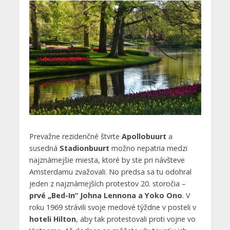
Prevažne rezidenčné štvrte
Apollobuurt
a
susedná
Stadionbuurt
možno nepatria medzi
najznámejšie miesta, ktoré by ste pri návšteve
Amsterdamu zvažovali. No predsa sa tu odohral
jeden z najznámejších protestov 20. storočia –
prvé „Bed-In“ Johna Lennona a Yoko Ono
. V
roku 1969 strávili svoje medové týždne v posteli v
hoteli Hilton
, aby tak protestovali proti vojne vo