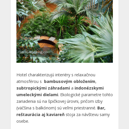
zdroj: booking.com
Hotel charakterizujú interiéry s relaxačnou
atmosférou s
bambusovým obložením
,
subtropickými záhradami
a
indonézskymi
umeleckými dielami
. Ekologické parametre tohto
zariadenia sú na špičkovej úrovni, pričom izby
(väčšina s balkónom) sú veľmi priestranné.
Bar,
reštaurácia aj kaviareň
stoja za návštevu samy
osebe.