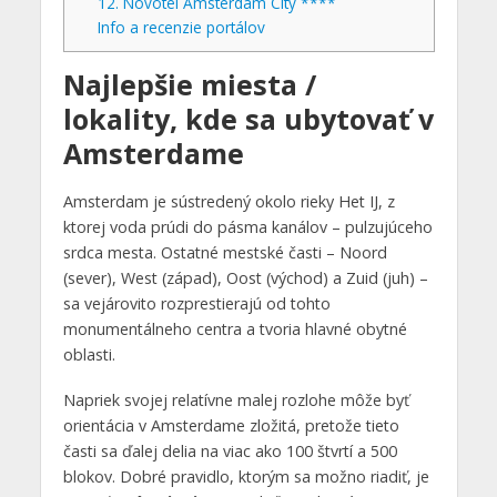
12. Novotel Amsterdam City ****
Info a recenzie portálov
Najlepšie miesta /
lokality, kde sa ubytovať v
Amsterdame
Amsterdam je sústredený okolo rieky Het IJ, z
ktorej voda prúdi do pásma kanálov – pulzujúceho
srdca mesta. Ostatné mestské časti – Noord
(sever), West (západ), Oost (východ) a Zuid (juh) –
sa vejárovito rozprestierajú od tohto
monumentálneho centra a tvoria hlavné obytné
oblasti.
Napriek svojej relatívne malej rozlohe môže byť
orientácia v Amsterdame zložitá, pretože tieto
časti sa ďalej delia na viac ako 100 štvrtí a 500
blokov. Dobré pravidlo, ktorým sa možno riadiť, je