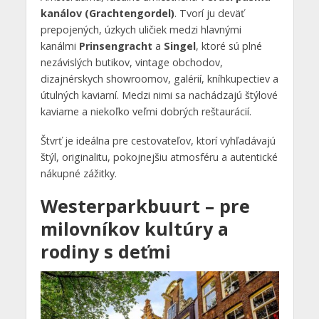
kanálov (Grachtengordel)
. Tvorí ju deväť
prepojených, úzkych uličiek medzi hlavnými
kanálmi
Prinsengracht
a
Singel
, ktoré sú plné
nezávislých butikov, vintage obchodov,
dizajnérskych showroomov, galérií, kníhkupectiev a
útulných kaviarní. Medzi nimi sa nachádzajú štýlové
kaviarne a niekoľko veľmi dobrých reštaurácií.
Štvrť je ideálna pre cestovateľov, ktorí vyhľadávajú
štýl, originalitu, pokojnejšiu atmosféru a autentické
nákupné zážitky.
Westerparkbuurt – pre
milovníkov kultúry a
rodiny s deťmi